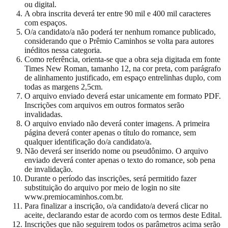
ou digital.
A obra inscrita deverá ter entre 90 mil e 400 mil caracteres
com espaços.
O/a candidato/a não poderá ter nenhum romance publicado,
considerando que o Prêmio Caminhos se volta para autores
inéditos nessa categoria.
Como referência, orienta-se que a obra seja digitada em fonte
Times New Roman, tamanho 12, na cor preta, com parágrafo
de alinhamento justificado, em espaço entrelinhas duplo, com
todas as margens 2,5cm.
O arquivo enviado deverá estar unicamente em formato PDF.
Inscrições com arquivos em outros formatos serão
invalidadas.
O arquivo enviado não deverá conter imagens. A primeira
página deverá conter apenas o título do romance, sem
qualquer identificação do/a candidato/a.
Não deverá ser inserido nome ou pseudônimo. O arquivo
enviado deverá conter apenas o texto do romance, sob pena
de invalidação.
Durante o período das inscrições, será permitido fazer
substituição do arquivo por meio de login no site
www.premiocaminhos.com.br.
Para finalizar a inscrição, o/a candidato/a deverá clicar no
aceite, declarando estar de acordo com os termos deste Edital.
Inscrições que não seguirem todos os parâmetros acima serão